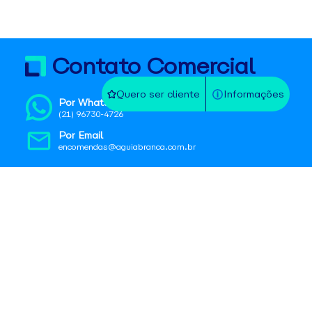
Contato Comercial
Quero ser cliente
Informações
Por WhatsApp
(21) 96730-4726
Por Email
encomendas@aguiabranca.com.br
Contato Operacional
Na agência
Localize a mais próxima
No SAC
0800 725 1211 | sac@aguiabranca.com.br