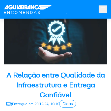
A Relação entre Qualidade da
Infraestrutura e Entrega
Confiável
Dicas
Entregue em
20/12/24, 10:10