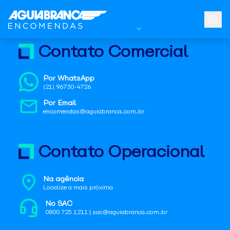
Contato Comercial
Por WhatsApp
(21) 96730-4726
Por Email
encomendas@aguiabranca.com.br
Contato Operacional
Na agência
Localize a mais próxima
No SAC
0800 725 1211 | sac@aguiabranca.com.br