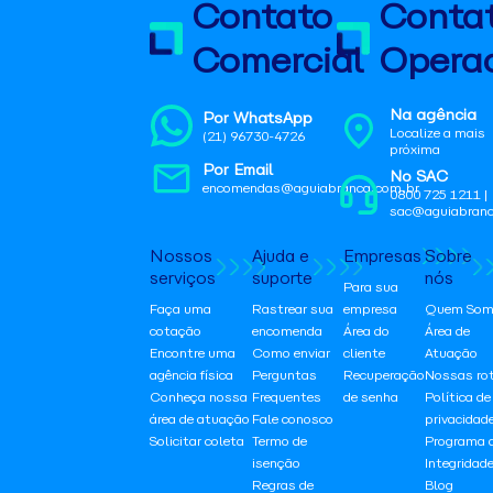
Contato
Conta
Comercial
Operac
Na agência
Por WhatsApp
Localize a mais
(21) 96730-4726
próxima
Por Email
No SAC
encomendas@aguiabranca.com.br
0800 725 1211 |
sac@aguiabranc
Nossos
Ajuda e
Empresas
Sobre
serviços
suporte
nós
Para sua
Faça uma
Rastrear sua
empresa
Quem Som
cotação
encomenda
Área do
Área de
Encontre uma
Como enviar
cliente
Atuação
agência física
Perguntas
Recuperação
Nossas ro
Conheça nossa
Frequentes
de senha
Política de
área de atuação
Fale conosco
privacidad
Solicitar coleta
Termo de
Programa 
isenção
Integridad
Regras de
Blog