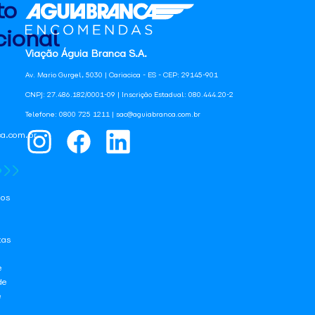
to
ional
Viação Águia Branca S.A.
Av. Mario Gurgel, 5030 | Cariacica - ES - CEP: 29145-901
CNPJ: 27.486.182/0001-09 | Inscrição Estadual: 080.444.20-2
Telefone: 0800 725 1211 | sac@aguiabranca.com.br
a.com.br
os
tas
e
de
e