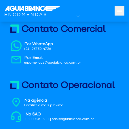
Contato Comercial
Por WhatsApp
(21) 96730-4726
Por Email
encomendas@aguiabranca.com.br
Contato Operacional
Na agência
Localize a mais próxima
No SAC
0800 725 1211 | sac@aguiabranca.com.br