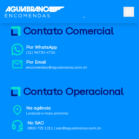
Contato Comercial
Por WhatsApp
(21) 96730-4726
Por Email
encomendas@aguiabranca.com.br
Contato Operacional
Na agência
Localize a mais próxima
No SAC
0800 725 1211 | sac@aguiabranca.com.br