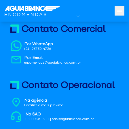
Contato Comercial
Por WhatsApp
(21) 96730-4726
Por Email
encomendas@aguiabranca.com.br
Contato Operacional
Na agência
Localize a mais próxima
No SAC
0800 725 1211 | sac@aguiabranca.com.br