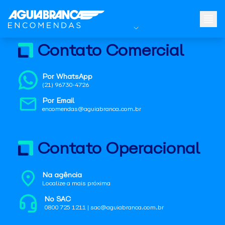
Contato Comercial
Por WhatsApp
(21) 96730-4726
Por Email
encomendas@aguiabranca.com.br
Contato Operacional
Na agência
Localize a mais próxima
No SAC
0800 725 1211 | sac@aguiabranca.com.br