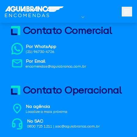
Contato Comercial
Por WhatsApp
(21) 96730-4726
Por Email
encomendas@aguiabranca.com.br
Contato Operacional
Na agência
Localize a mais próxima
No SAC
0800 725 1211 | sac@aguiabranca.com.br