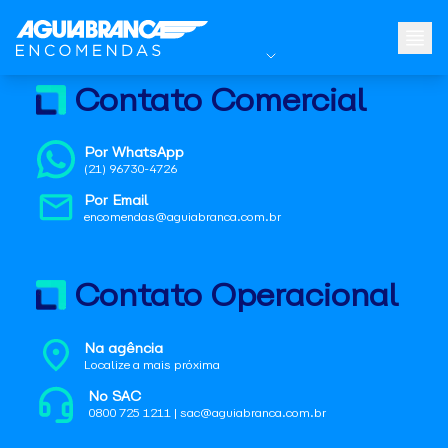
Contato Comercial
Por WhatsApp
(21) 96730-4726
Por Email
encomendas@aguiabranca.com.br
Contato Operacional
Na agência
Localize a mais próxima
No SAC
0800 725 1211 | sac@aguiabranca.com.br