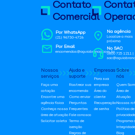
Contato
Conta
Comercial
Operac
Na agência
Por WhatsApp
Localize a mais
(21) 96730-4726
próxima
Por Email
No SAC
encomendas@aguiabranca.com.br
0800 725 1211 |
sac@aguiabranc
Nossos
Ajuda e
Empresas
Sobre
serviços
suporte
nós
Para sua
Faça uma
Rastrear sua
empresa
Quem Som
cotação
encomenda
Área do
Área de
Encontre uma
Como enviar
cliente
Atuação
agência física
Perguntas
Recuperação
Nossas ro
Conheça nossa
Frequentes
de senha
Política de
área de atuação
Fale conosco
privacidad
Solicitar coleta
Termo de
Programa 
isenção
Integridad
Regras de
Blog