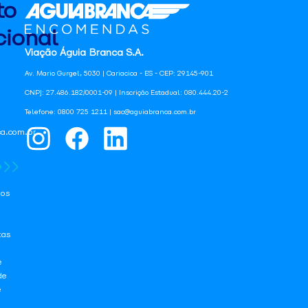
to
ional
Viação Águia Branca S.A.
Av. Mario Gurgel, 5030 | Cariacica - ES - CEP: 29145-901
CNPJ: 27.486.182/0001-09 | Inscrição Estadual: 080.444.20-2
Telefone: 0800 725 1211 | sac@aguiabranca.com.br
a.com.br
os
tas
e
de
e