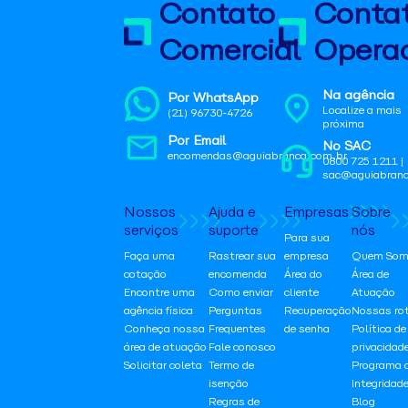
Contato
Conta
Comercial
Operac
Na agência
Por WhatsApp
Localize a mais
(21) 96730-4726
próxima
Por Email
No SAC
encomendas@aguiabranca.com.br
0800 725 1211 |
sac@aguiabranc
Nossos
Ajuda e
Empresas
Sobre
serviços
suporte
nós
Para sua
Faça uma
Rastrear sua
empresa
Quem Som
cotação
encomenda
Área do
Área de
Encontre uma
Como enviar
cliente
Atuação
agência física
Perguntas
Recuperação
Nossas ro
Conheça nossa
Frequentes
de senha
Política de
área de atuação
Fale conosco
privacidad
Solicitar coleta
Termo de
Programa 
isenção
Integridad
Regras de
Blog