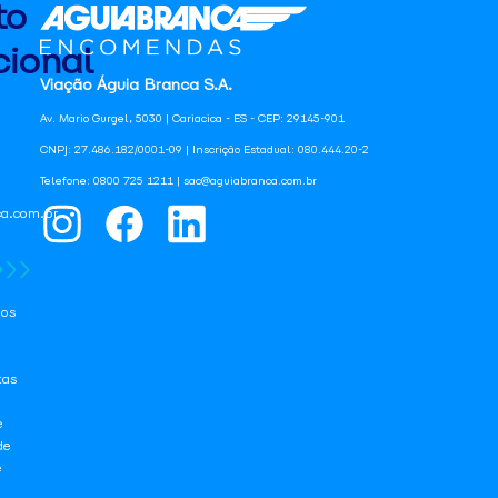
to
ional
Viação Águia Branca S.A.
Av. Mario Gurgel, 5030 | Cariacica - ES - CEP: 29145-901
CNPJ: 27.486.182/0001-09 | Inscrição Estadual: 080.444.20-2
Telefone: 0800 725 1211 | sac@aguiabranca.com.br
a.com.br
os
tas
e
de
e