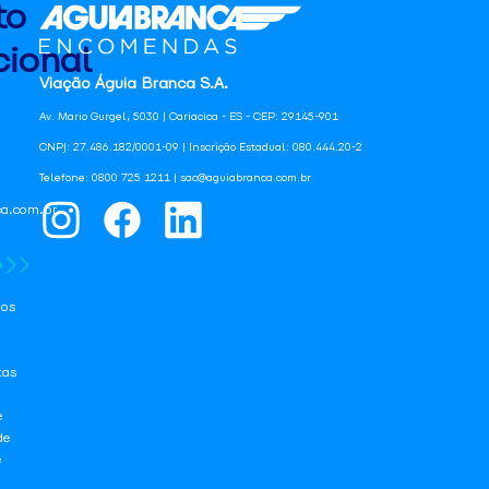
to
ional
Viação Águia Branca S.A.
Av. Mario Gurgel, 5030 | Cariacica - ES - CEP: 29145-901
CNPJ: 27.486.182/0001-09 | Inscrição Estadual: 080.444.20-2
Telefone: 0800 725 1211 | sac@aguiabranca.com.br
a.com.br
os
tas
e
de
e