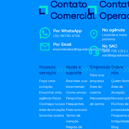
Contato
Conta
Comercial
Operac
Na agência
Por WhatsApp
Localize a mais
(21) 96730-4726
próxima
Por Email
No SAC
encomendas@aguiabranca.com.br
0800 725 1211 |
sac@aguiabranc
Nossos
Ajuda e
Empresas
Sobre
serviços
suporte
nós
Para sua
Faça uma
Rastrear sua
empresa
Quem Som
cotação
encomenda
Área do
Área de
Encontre uma
Como enviar
cliente
Atuação
agência física
Perguntas
Recuperação
Nossas ro
Conheça nossa
Frequentes
de senha
Política de
área de atuação
Fale conosco
privacidad
Solicitar coleta
Termo de
Programa 
isenção
Integridad
Regras de
Blog