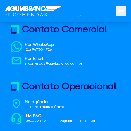
Contato Comercial
Por WhatsApp
(21) 96730-4726
Por Email
encomendas@aguiabranca.com.br
Contato Operacional
Na agência
Localize a mais próxima
No SAC
0800 725 1211 | sac@aguiabranca.com.br