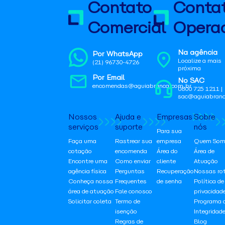
Contato
Conta
Comercial
Operac
Na agência
Por WhatsApp
Localize a mais
(21) 96730-4726
próxima
Por Email
No SAC
encomendas@aguiabranca.com.br
0800 725 1211 |
sac@aguiabranc
Nossos
Ajuda e
Empresas
Sobre
serviços
suporte
nós
Para sua
Faça uma
Rastrear sua
empresa
Quem Som
cotação
encomenda
Área do
Área de
Encontre uma
Como enviar
cliente
Atuação
agência física
Perguntas
Recuperação
Nossas ro
Conheça nossa
Frequentes
de senha
Política de
área de atuação
Fale conosco
privacidad
Solicitar coleta
Termo de
Programa 
isenção
Integridad
Regras de
Blog