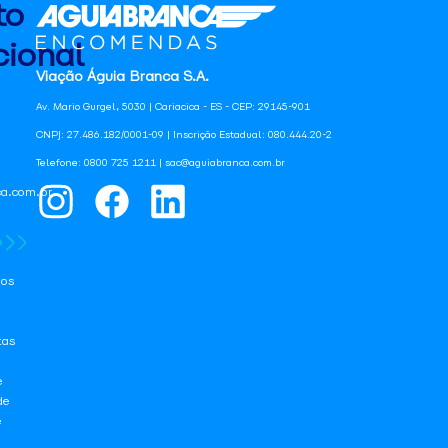
to
ional
Viação Águia Branca S.A.
Av. Mario Gurgel, 5030 | Cariacica - ES - CEP: 29145-901
CNPJ: 27.486.182/0001-09 | Inscrição Estadual: 080.444.20-2
Telefone: 0800 725 1211 | sac@aguiabranca.com.br
a.com.br
os
tas
e
de
e