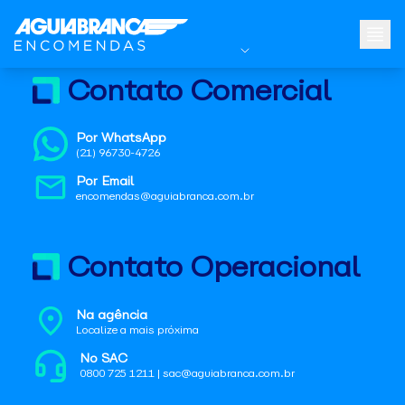
Contato Comercial
Por WhatsApp
(21) 96730-4726
Por Email
encomendas@aguiabranca.com.br
Contato Operacional
Na agência
Localize a mais próxima
No SAC
0800 725 1211 | sac@aguiabranca.com.br