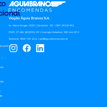
to
ional
Viação Águia Branca S.A.
Av. Mario Gurgel, 5030 | Cariacica - ES - CEP: 29145-901
CNPJ: 27.486.182/0001-09 | Inscrição Estadual: 080.444.20-2
Telefone: 0800 725 1211 | sac@aguiabranca.com.br
a.com.br
os
tas
e
de
e