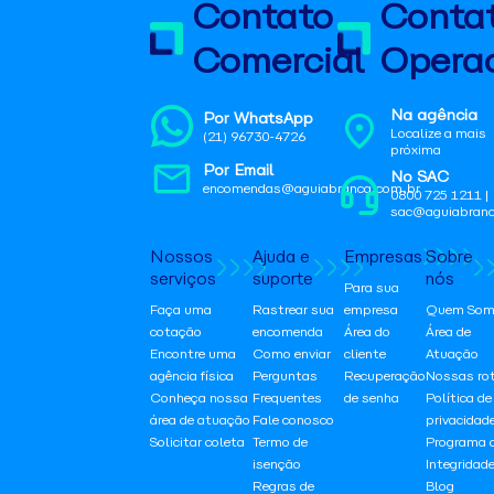
Contato
Conta
Comercial
Operac
Na agência
Por WhatsApp
Localize a mais
(21) 96730-4726
próxima
Por Email
No SAC
encomendas@aguiabranca.com.br
0800 725 1211 |
sac@aguiabranc
Nossos
Ajuda e
Empresas
Sobre
serviços
suporte
nós
Para sua
Faça uma
Rastrear sua
empresa
Quem Som
cotação
encomenda
Área do
Área de
Encontre uma
Como enviar
cliente
Atuação
agência física
Perguntas
Recuperação
Nossas ro
Conheça nossa
Frequentes
de senha
Política de
área de atuação
Fale conosco
privacidad
Solicitar coleta
Termo de
Programa 
isenção
Integridad
Regras de
Blog