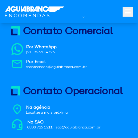
Contato Comercial
Por WhatsApp
(21) 96730-4726
Por Email
encomendas@aguiabranca.com.br
Contato Operacional
Na agência
Localize a mais próxima
No SAC
0800 725 1211 | sac@aguiabranca.com.br