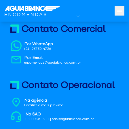
Contato Comercial
Por WhatsApp
(21) 96730-4726
Por Email
encomendas@aguiabranca.com.br
Contato Operacional
Na agência
Localize a mais próxima
No SAC
0800 725 1211 | sac@aguiabranca.com.br