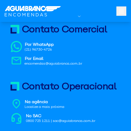
Contato Comercial
Por WhatsApp
(21) 96730-4726
Por Email
encomendas@aguiabranca.com.br
Contato Operacional
Na agência
Localize a mais próxima
No SAC
0800 725 1211 | sac@aguiabranca.com.br