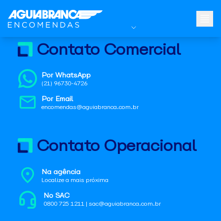
Contato Comercial
Por WhatsApp
(21) 96730-4726
Por Email
encomendas@aguiabranca.com.br
Contato Operacional
Na agência
Localize a mais próxima
No SAC
0800 725 1211 | sac@aguiabranca.com.br