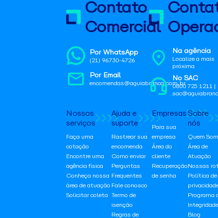
Contato
Conta
Comercial
Operac
Na agência
Por WhatsApp
Localize a mais
(21) 96730-4726
próxima
Por Email
No SAC
encomendas@aguiabranca.com.br
0800 725 1211 |
sac@aguiabranc
Nossos
Ajuda e
Empresas
Sobre
serviços
suporte
nós
Para sua
Faça uma
Rastrear sua
empresa
Quem Som
cotação
encomenda
Área do
Área de
Encontre uma
Como enviar
cliente
Atuação
agência física
Perguntas
Recuperação
Nossas ro
Conheça nossa
Frequentes
de senha
Política de
área de atuação
Fale conosco
privacidad
Solicitar coleta
Termo de
Programa 
isenção
Integridad
Regras de
Blog