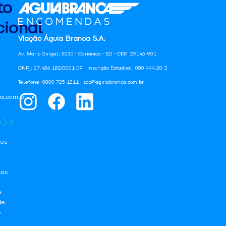
to
ional
Viação Águia Branca S.A.
Av. Mario Gurgel, 5030 | Cariacica - ES - CEP: 29145-901
CNPJ: 27.486.182/0001-09 | Inscrição Estadual: 080.444.20-2
Telefone: 0800 725 1211 | sac@aguiabranca.com.br
a.com.br
os
tas
e
de
e