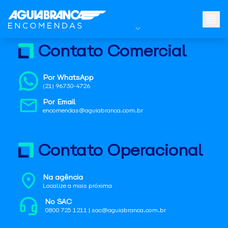
Contato Comercial
Por WhatsApp
(21) 96730-4726
Por Email
encomendas@aguiabranca.com.br
Contato Operacional
Na agência
Localize a mais próxima
No SAC
0800 725 1211 | sac@aguiabranca.com.br