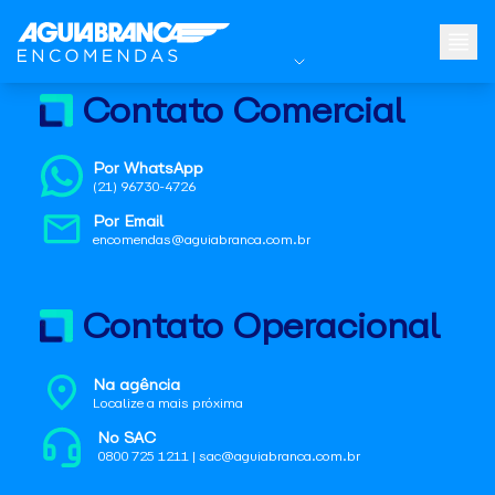
Contato Comercial
Por WhatsApp
(21) 96730-4726
Por Email
encomendas@aguiabranca.com.br
Contato Operacional
Na agência
Localize a mais próxima
No SAC
0800 725 1211 | sac@aguiabranca.com.br