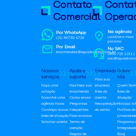
Contato
Conta
Comercial
Operac
Na agência
Por WhatsApp
Localize a mais
(21) 96730-4726
próxima
Por Email
No SAC
encomendas@aguiabranca.com.br
0800 725 1211 |
sac@aguiabranc
Nossos
Ajuda e
Empresas
Sobre
serviços
suporte
nós
Para sua
Faça uma
Rastrear sua
empresa
Quem Som
cotação
encomenda
Área do
Área de
Encontre uma
Como enviar
cliente
Atuação
agência física
Perguntas
Recuperação
Nossas ro
Conheça nossa
Frequentes
de senha
Política de
área de atuação
Fale conosco
privacidad
Solicitar coleta
Termo de
Programa 
isenção
Integridad
Regras de
Blog