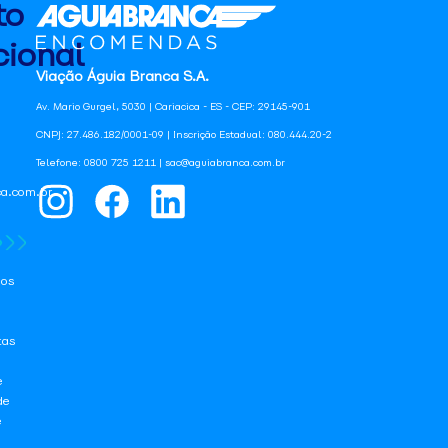
to
ional
Viação Águia Branca S.A.
Av. Mario Gurgel, 5030 | Cariacica - ES - CEP: 29145-901
CNPJ: 27.486.182/0001-09 | Inscrição Estadual: 080.444.20-2
Telefone: 0800 725 1211 | sac@aguiabranca.com.br
a.com.br
os
tas
e
de
e