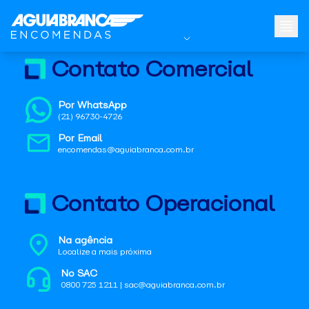
Contato Comercial
Por WhatsApp
(21) 96730-4726
Por Email
encomendas@aguiabranca.com.br
Contato Operacional
Na agência
Localize a mais próxima
No SAC
0800 725 1211 | sac@aguiabranca.com.br