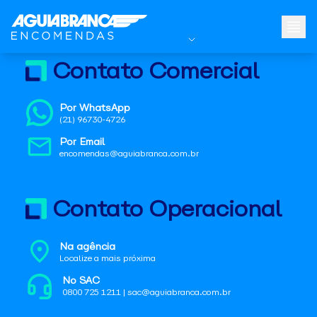
Contato Comercial
Por WhatsApp
(21) 96730-4726
Por Email
encomendas@aguiabranca.com.br
Contato Operacional
Na agência
Localize a mais próxima
No SAC
0800 725 1211 | sac@aguiabranca.com.br