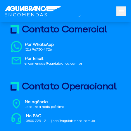
Contato Comercial
Por WhatsApp
(21) 96730-4726
Por Email
encomendas@aguiabranca.com.br
Contato Operacional
Na agência
Localize a mais próxima
No SAC
0800 725 1211 | sac@aguiabranca.com.br