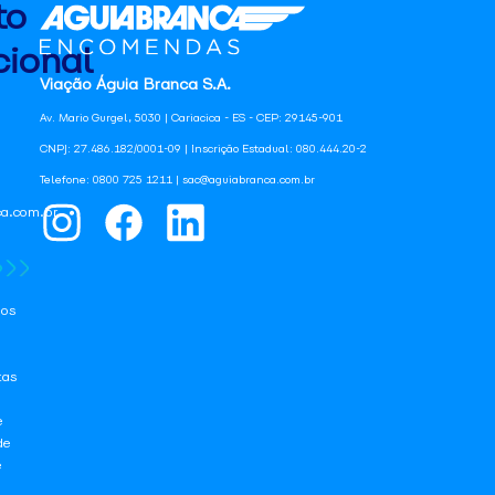
to
ional
Viação Águia Branca S.A.
Av. Mario Gurgel, 5030 | Cariacica - ES - CEP: 29145-901
CNPJ: 27.486.182/0001-09 | Inscrição Estadual: 080.444.20-2
Telefone: 0800 725 1211 | sac@aguiabranca.com.br
a.com.br
os
tas
e
de
e