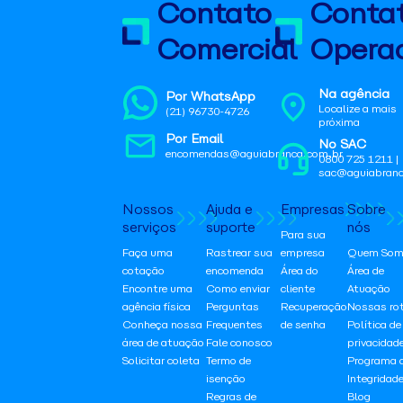
Contato
Conta
Comercial
Operac
Na agência
Por WhatsApp
Localize a mais
(21) 96730-4726
próxima
Por Email
No SAC
encomendas@aguiabranca.com.br
0800 725 1211 |
sac@aguiabranc
Nossos
Ajuda e
Empresas
Sobre
serviços
suporte
nós
Para sua
Faça uma
Rastrear sua
empresa
Quem Som
cotação
encomenda
Área do
Área de
Encontre uma
Como enviar
cliente
Atuação
agência física
Perguntas
Recuperação
Nossas ro
Conheça nossa
Frequentes
de senha
Política de
área de atuação
Fale conosco
privacidad
Solicitar coleta
Termo de
Programa 
isenção
Integridad
Regras de
Blog