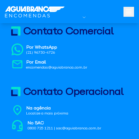
Contato Comercial
Por WhatsApp
(21) 96730-4726
Por Email
encomendas@aguiabranca.com.br
Contato Operacional
Na agência
Localize a mais próxima
No SAC
0800 725 1211 | sac@aguiabranca.com.br