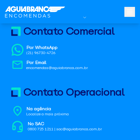
Contato Comercial
Por WhatsApp
(21) 96730-4726
Por Email
encomendas@aguiabranca.com.br
Contato Operacional
Na agência
Localize a mais próxima
No SAC
0800 725 1211 | sac@aguiabranca.com.br