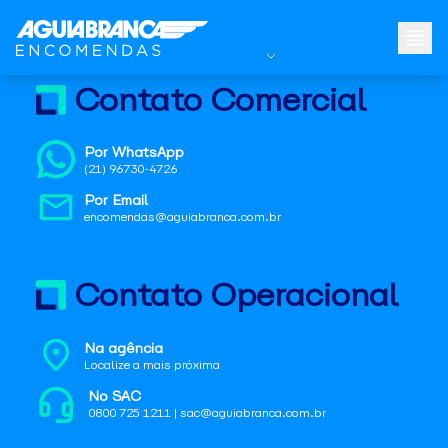
Contato Comercial
Por WhatsApp
(21) 96730-4726
Por Email
encomendas@aguiabranca.com.br
Contato Operacional
Na agência
Localize a mais próxima
No SAC
0800 725 1211 | sac@aguiabranca.com.br