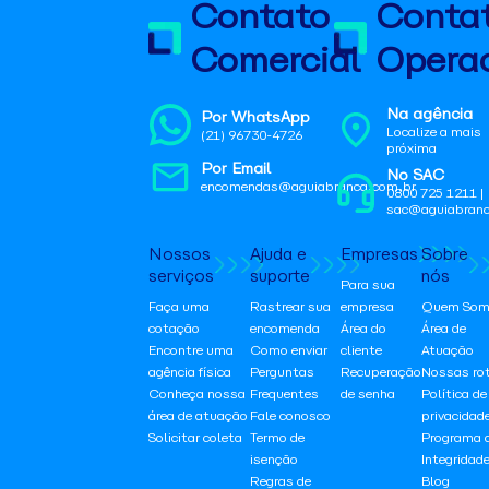
Contato
Conta
Comercial
Operac
Na agência
Por WhatsApp
Localize a mais
(21) 96730-4726
próxima
Por Email
No SAC
encomendas@aguiabranca.com.br
0800 725 1211 |
sac@aguiabranc
Nossos
Ajuda e
Empresas
Sobre
serviços
suporte
nós
Para sua
Faça uma
Rastrear sua
empresa
Quem Som
cotação
encomenda
Área do
Área de
Encontre uma
Como enviar
cliente
Atuação
agência física
Perguntas
Recuperação
Nossas ro
Conheça nossa
Frequentes
de senha
Política de
área de atuação
Fale conosco
privacidad
Solicitar coleta
Termo de
Programa 
isenção
Integridad
Regras de
Blog