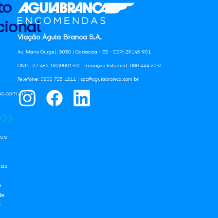
to
ional
Viação Águia Branca S.A.
Av. Mario Gurgel, 5030 | Cariacica - ES - CEP: 29145-901
CNPJ: 27.486.182/0001-09 | Inscrição Estadual: 080.444.20-2
Telefone: 0800 725 1211 | sac@aguiabranca.com.br
a.com.br
os
tas
e
de
e