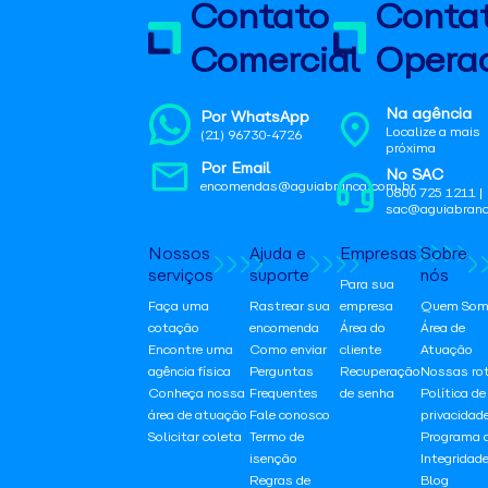
Contato
Conta
Comercial
Operac
Na agência
Por WhatsApp
Localize a mais
(21) 96730-4726
próxima
Por Email
No SAC
encomendas@aguiabranca.com.br
0800 725 1211 |
sac@aguiabranc
Nossos
Ajuda e
Empresas
Sobre
serviços
suporte
nós
Para sua
Faça uma
Rastrear sua
empresa
Quem Som
cotação
encomenda
Área do
Área de
Encontre uma
Como enviar
cliente
Atuação
agência física
Perguntas
Recuperação
Nossas ro
Conheça nossa
Frequentes
de senha
Política de
área de atuação
Fale conosco
privacidad
Solicitar coleta
Termo de
Programa 
isenção
Integridad
Regras de
Blog