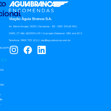
to
ional
Viação Águia Branca S.A.
Av. Mario Gurgel, 5030 | Cariacica - ES - CEP: 29145-901
CNPJ: 27.486.182/0001-09 | Inscrição Estadual: 080.444.20-2
Telefone: 0800 725 1211 | sac@aguiabranca.com.br
a.com.br
os
tas
e
de
e