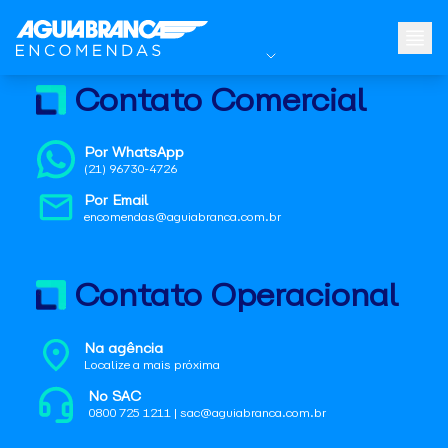
Contato Comercial
Por WhatsApp
(21) 96730-4726
Por Email
encomendas@aguiabranca.com.br
Contato Operacional
Na agência
Localize a mais próxima
No SAC
0800 725 1211 | sac@aguiabranca.com.br