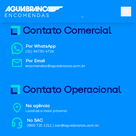
Contato Comercial
Por WhatsApp
(21) 96730-4726
Por Email
encomendas@aguiabranca.com.br
Contato Operacional
Na agência
Localize a mais próxima
No SAC
0800 725 1211 | sac@aguiabranca.com.br