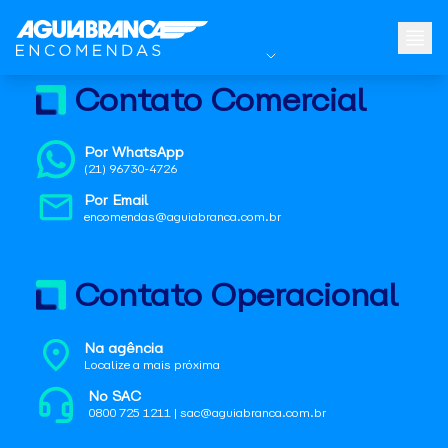
Contato Comercial
Por WhatsApp
(21) 96730-4726
Por Email
encomendas@aguiabranca.com.br
Contato Operacional
Na agência
Localize a mais próxima
No SAC
0800 725 1211 | sac@aguiabranca.com.br