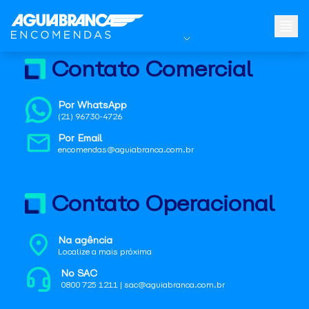
Contato Comercial
Por WhatsApp
(21) 96730-4726
Por Email
encomendas@aguiabranca.com.br
Contato Operacional
Na agência
Localize a mais próxima
No SAC
0800 725 1211 | sac@aguiabranca.com.br