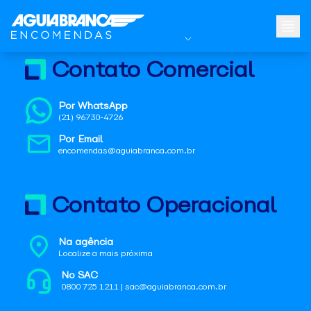
Contato Comercial
Por WhatsApp
(21) 96730-4726
Por Email
encomendas@aguiabranca.com.br
Contato Operacional
Na agência
Localize a mais próxima
No SAC
0800 725 1211 | sac@aguiabranca.com.br