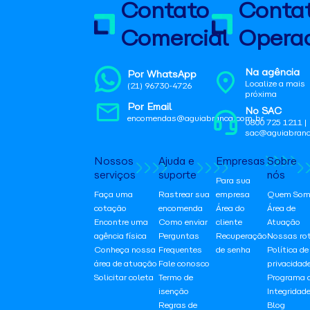
Contato
Conta
Comercial
Operac
Na agência
Por WhatsApp
Localize a mais
(21) 96730-4726
próxima
Por Email
No SAC
encomendas@aguiabranca.com.br
0800 725 1211 |
sac@aguiabranc
Nossos
Ajuda e
Empresas
Sobre
serviços
suporte
nós
Para sua
Faça uma
Rastrear sua
empresa
Quem Som
cotação
encomenda
Área do
Área de
Encontre uma
Como enviar
cliente
Atuação
agência física
Perguntas
Recuperação
Nossas ro
Conheça nossa
Frequentes
de senha
Política de
área de atuação
Fale conosco
privacidad
Solicitar coleta
Termo de
Programa 
isenção
Integridad
Regras de
Blog