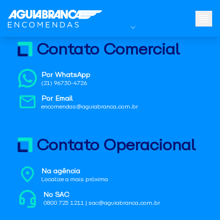
Contato Comercial
Por WhatsApp
(21) 96730-4726
Por Email
encomendas@aguiabranca.com.br
Contato Operacional
Na agência
Localize a mais próxima
No SAC
0800 725 1211 | sac@aguiabranca.com.br