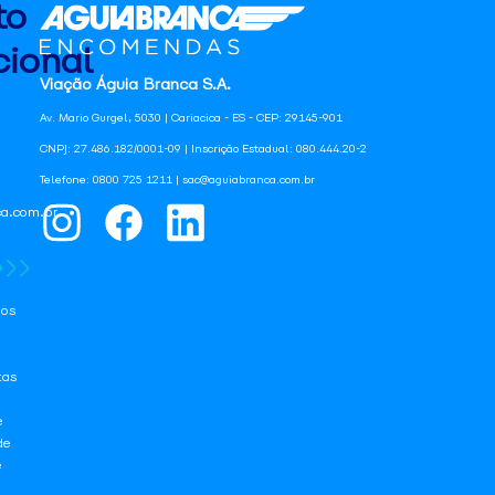
to
ional
Viação Águia Branca S.A.
Av. Mario Gurgel, 5030 | Cariacica - ES - CEP: 29145-901
CNPJ: 27.486.182/0001-09 | Inscrição Estadual: 080.444.20-2
Telefone: 0800 725 1211 | sac@aguiabranca.com.br
a.com.br
os
tas
e
de
e