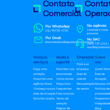
Contato
Conta
Comercial
Operac
Na agência
Por WhatsApp
Localize a mais
(21) 96730-4726
próxima
Por Email
No SAC
encomendas@aguiabranca.com.br
0800 725 1211 |
sac@aguiabranc
Nossos
Ajuda e
Empresas
Sobre
serviços
suporte
nós
Para sua
Faça uma
Rastrear sua
empresa
Quem Som
cotação
encomenda
Área do
Área de
Encontre uma
Como enviar
cliente
Atuação
agência física
Perguntas
Recuperação
Nossas ro
Conheça nossa
Frequentes
de senha
Política de
área de atuação
Fale conosco
privacidad
Solicitar coleta
Termo de
Programa 
isenção
Integridad
Regras de
Blog