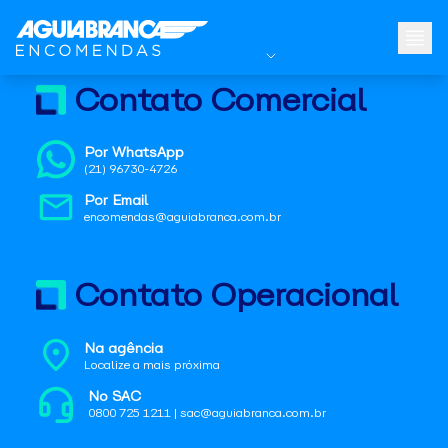
Contato Comercial
Por WhatsApp
(21) 96730-4726
Por Email
encomendas@aguiabranca.com.br
Contato Operacional
Na agência
Localize a mais próxima
No SAC
0800 725 1211 | sac@aguiabranca.com.br