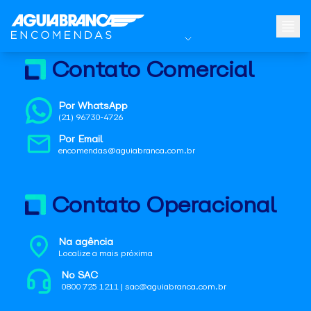
Contato Comercial
Por WhatsApp
(21) 96730-4726
Por Email
encomendas@aguiabranca.com.br
Contato Operacional
Na agência
Localize a mais próxima
No SAC
0800 725 1211 | sac@aguiabranca.com.br