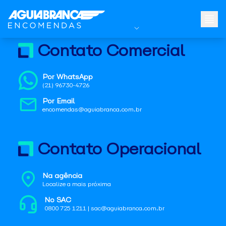
Contato Comercial
Por WhatsApp
(21) 96730-4726
Por Email
encomendas@aguiabranca.com.br
Contato Operacional
Na agência
Localize a mais próxima
No SAC
0800 725 1211 | sac@aguiabranca.com.br