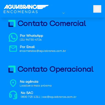
Contato Comercial
Por WhatsApp
(21) 96730-4726
Por Email
encomendas@aguiabranca.com.br
Contato Operacional
Na agência
Localize a mais próxima
No SAC
0800 725 1211 | sac@aguiabranca.com.br