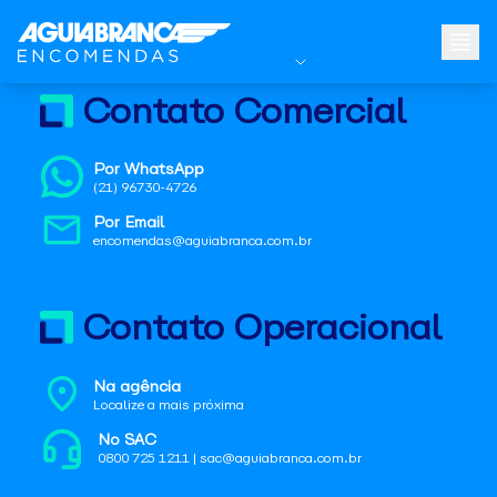
Contato Comercial
Por WhatsApp
(21) 96730-4726
Por Email
encomendas@aguiabranca.com.br
Contato Operacional
Na agência
Localize a mais próxima
No SAC
0800 725 1211 | sac@aguiabranca.com.br