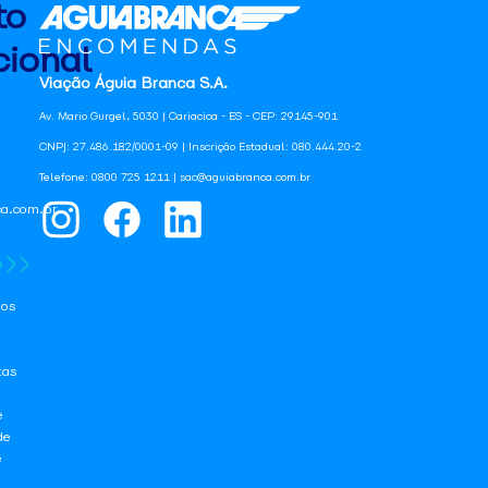
to
ional
Viação Águia Branca S.A.
Av. Mario Gurgel, 5030 | Cariacica - ES - CEP: 29145-901
CNPJ: 27.486.182/0001-09 | Inscrição Estadual: 080.444.20-2
Telefone: 0800 725 1211 | sac@aguiabranca.com.br
a.com.br
os
tas
e
de
e