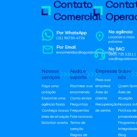
Contato
Conta
Comercial
Operac
Na agência
Por WhatsApp
Localize a mais
(21) 96730-4726
próxima
Por Email
No SAC
encomendas@aguiabranca.com.br
0800 725 1211 |
sac@aguiabranc
Nossos
Ajuda e
Empresas
Sobre
serviços
suporte
nós
Para sua
Faça uma
Rastrear sua
empresa
Quem Som
cotação
encomenda
Área do
Área de
Encontre uma
Como enviar
cliente
Atuação
agência física
Perguntas
Recuperação
Nossas ro
Conheça nossa
Frequentes
de senha
Política de
área de atuação
Fale conosco
privacidad
Solicitar coleta
Termo de
Programa 
isenção
Integridad
Regras de
Blog