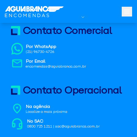
Contato Comercial
Por WhatsApp
(21) 96730-4726
Por Email
encomendas@aguiabranca.com.br
Contato Operacional
Na agência
Localize a mais próxima
No SAC
0800 725 1211 | sac@aguiabranca.com.br