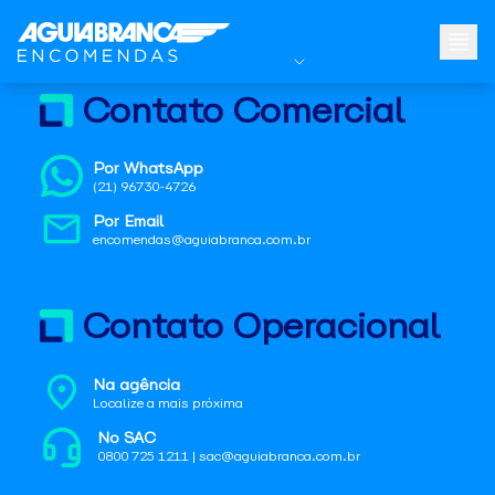
Contato Comercial
Por WhatsApp
(21) 96730-4726
Por Email
encomendas@aguiabranca.com.br
Contato Operacional
Na agência
Localize a mais próxima
No SAC
0800 725 1211 | sac@aguiabranca.com.br