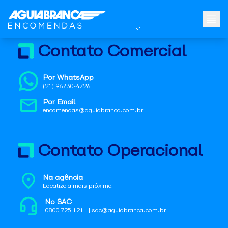
Contato Comercial
Por WhatsApp
(21) 96730-4726
Por Email
encomendas@aguiabranca.com.br
Contato Operacional
Na agência
Localize a mais próxima
No SAC
0800 725 1211 | sac@aguiabranca.com.br